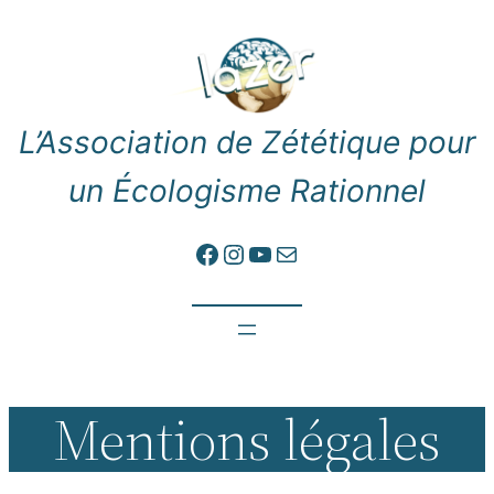
Aller
au
contenu
L’Association de Zététique pour
un Écologisme Rationnel
Lien vers Facebook
Instagram
YouTube
E-mail
Mentions légales