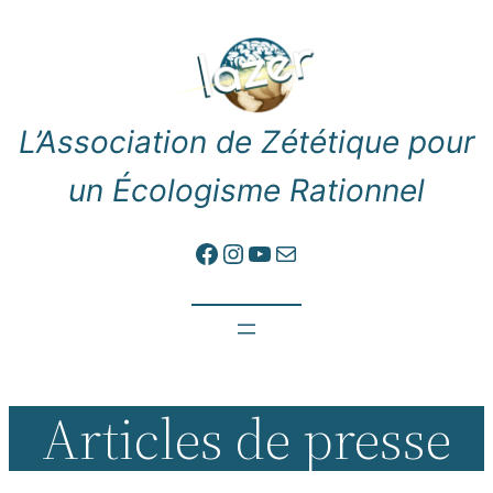
Aller
au
contenu
L’Association de Zététique pour
un Écologisme Rationnel
Lien vers Facebook
Instagram
YouTube
E-mail
Articles de presse