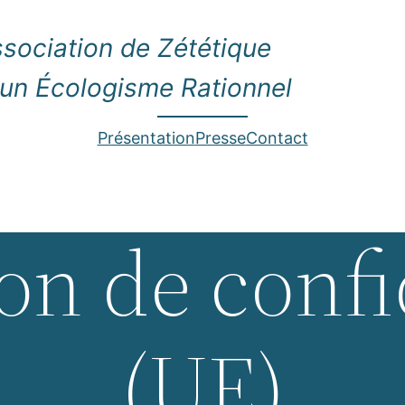
ssociation de Zététique
 un Écologisme Rationnel
Présentation
Presse
Contact
on de confi
(UE)